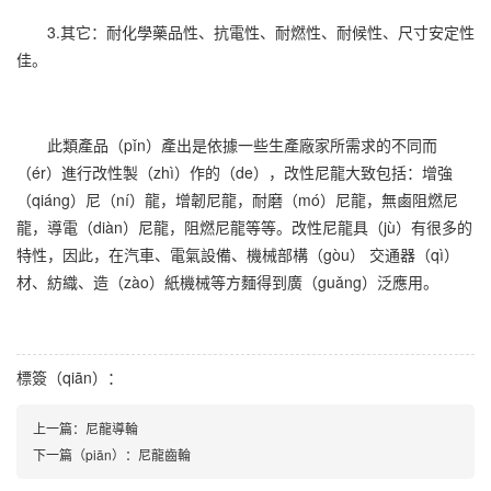
3.其它：耐化學藥品性、抗電性、耐燃性、耐候性、尺寸安定性
佳。
此類產品（pǐn）產出是依據一些生產廠家所需求的不同而
（ér）進行改性製（zhì）作的（de），改性尼龍大致包括：增強
（qiáng）尼（ní）龍，增韌尼龍，耐磨（mó）尼龍，無鹵阻燃尼
龍，導電（diàn）尼龍，阻燃尼龍等等。改性尼龍具（jù）有很多的
特性，因此，在汽車、電氣設備、機械部構（gòu） 交通器（qì）
材、紡織、造（zào）紙機械等方麵得到廣（guǎng）泛應用。
標簽（qiān）：
上一篇：
尼龍導輪
下一篇（piān）：
尼龍齒輪