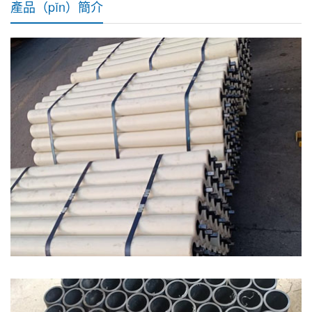
產品（pǐn）簡介