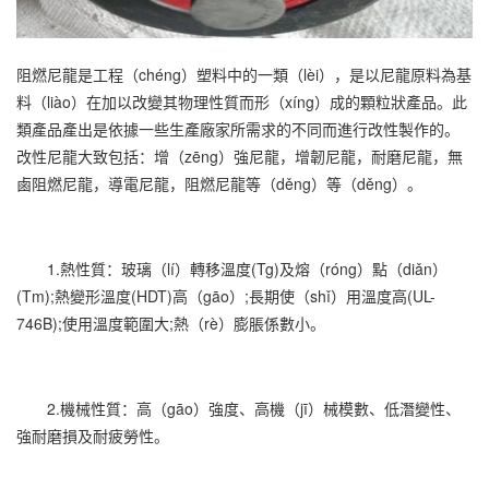
阻燃尼龍是工程（chéng）塑料中的一類（lèi），是以尼龍原料為基
料（liào）在加以改變其物理性質而形（xíng）成的顆粒狀產品。此
類產品產出是依據一些生產廠家所需求的不同而進行改性製作的。
改性尼龍大致包括：增（zēng）強尼龍，增韌尼龍，耐磨尼龍，無
鹵阻燃尼龍，導電尼龍，阻燃尼龍等（děng）等（děng）。
1.熱性質：玻璃（lí）轉移溫度(Tg)及熔（róng）點（diǎn）
(Tm);熱變形溫度(HDT)高（gāo）;長期使（shǐ）用溫度高(UL-
746B);使用溫度範圍大;熱（rè）膨脹係數小。
2.機械性質：高（gāo）強度、高機（jī）械模數、低潛變性、
強耐磨損及耐疲勞性。