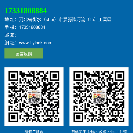
17331808884
地 址：河北省衡水（shuǐ）市景縣降河流（liú）工業區
手 機：17331808884
郵 箱：
網 址：www.lilylock.com
留言反饋
微信二維碼
掃碼關注（zhù）公眾（zhòng）號