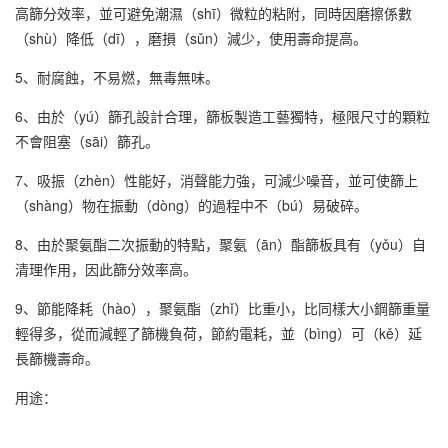
高篩分效率，並可避免潮濕（shī）微粒的粘附，同時因磨擦係數
（shù）降低（dī），磨損（sǔn）減少，使用壽命提高。
5、耐腐蝕，不易燃，無毒無味。
6、由於（yú）篩孔設計合理，篩板製造工藝獨特，極限尺寸的顆粒
不會阻塞（sāi）篩孔。
7、吸振（zhèn）性能好，消聲能力強，可減少噪音，並可使篩上
（shàng）物在振動（dòng）的過程中不（bú）易破碎。
8、由於聚氨酯二次振動的特點，聚氨（ān）酯篩板具有（yǒu）自
清理作用，因此篩分效率高。
9、節能降耗（hào），聚氨酯（zhǐ）比重小，比同樣大小鋼篩重量
輕得多，從而減輕了篩機負荷，節約電耗，並（bìng）可（kě）延
長篩機壽命。
用途：