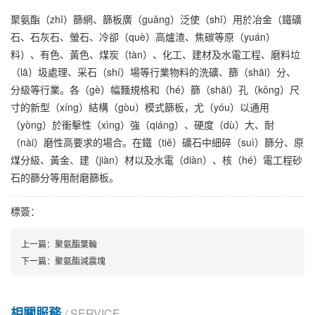
聚氨酯（zhǐ）篩網、篩板廣（guǎng）泛使（shǐ）用於冶金（鐵礦
石、石灰石、螢石、冷卻（què）高爐渣、焦碳等原（yuán）
料）、有色、黃色、煤炭（tàn）、化工、建材及水電工程、磨料垃
（lā）圾處理、采石（shí）場等行業物料的洗礦、篩（shāi）分、
分級等行業。各（gè）幅麵規格和（hé）篩（shāi）孔（kǒng）尺
寸的新型（xíng）結構（gòu）模式篩板，尤（yóu）以通用
（yòng）於衝擊性（xìng）強（qiáng）、硬度（dù）大、耐
（nài）磨性高要求的場合。在鐵（tiě）礦石中細碎（suì）篩分、原
煤分級、黃金、建（jiàn）材以及水電（diàn）、核（hé）電工程砂
石的篩分等用耐磨篩板。
標簽：
上一篇：
聚氨酯葉輪
下一篇：
聚氨酯減震塊
相關服務
/ SERVICE