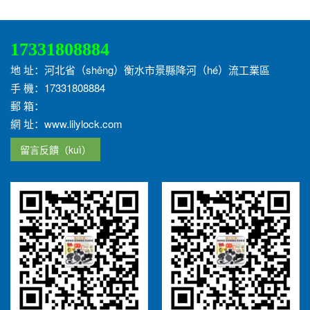
17331808884
地 址：河北省（shěng）衡水市景縣降河（hé）流工業區
手 機：17331808884
郵 箱：
網 址：www.lilylock.com
留言反饋（kuì）