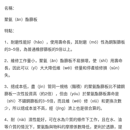
名稱：
聚氨（ān）酯篩板
特點：
1、耐磨性能好（hǎo），使用壽命長，其耐磨（mó）性為鋼製篩板
的3~5倍，為普通橡膠篩板的5倍以上。
2、維修工作量小，聚氨（ān）酯篩板不易損壞，使（shǐ）用壽命
長，因此可以（yǐ）大大降低維（wéi）修量和停產檢修損（sǔn）
失。
3、總成本低，盡（jìn）管同一規格（麵積）的聚氨酯篩板比不鏽鋼
篩板一次性投資高（約2倍），但由（yóu）於聚氨酯篩板壽命是
（shì）不鏽鋼篩板的3~5倍，而且維（wéi）修（xiū）和更換次數
少，所以總成本並不高，經（jīng）濟上也是很合算的。
4、耐（nài）濕性能好，可在水為介質的條件下工作，且在水、油
等介質的情況下，聚氨酯與物料的摩擦係數降低，更利於透篩，提