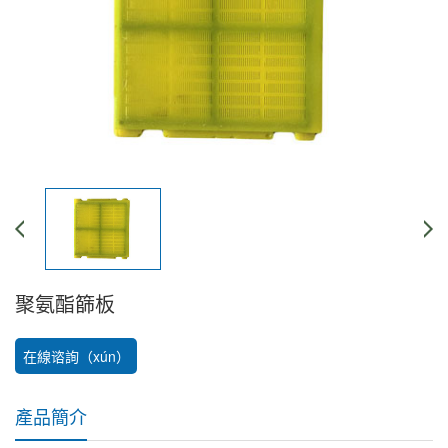
聚氨酯篩板
在線谘詢（xún）
產品簡介