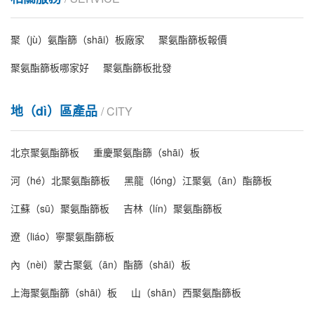
聚（jù）氨酯篩（shāi）板廠家
聚氨酯篩板報價
聚氨酯篩板哪家好
聚氨酯篩板批發
地（dì）區產品
/ CITY
北京聚氨酯篩板
重慶聚氨酯篩（shāi）板
河（hé）北聚氨酯篩板
黑龍（lóng）江聚氨（ān）酯篩板
江蘇（sū）聚氨酯篩板
吉林（lín）聚氨酯篩板
遼（liáo）寧聚氨酯篩板
內（nèi）蒙古聚氨（ān）酯篩（shāi）板
上海聚氨酯篩（shāi）板
山（shān）西聚氨酯篩板