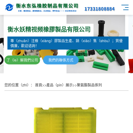
衡水妖精视频橡膠製品有限公司
專（zhuān）注橡（xiàng）膠製品生產、銷（xiāo）售（shòu）；質優
價廉，歡迎谘詢！
了（le）解我們公司
我們的聯係方式
您的位置（zhì）：
首頁
>>
產品（pǐn）展示
>>
聚氨酯製品係列