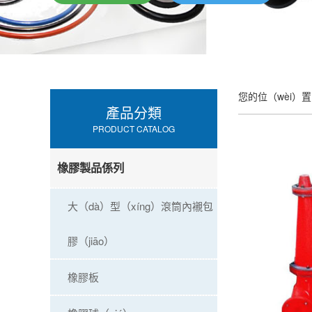
您的位（wèi）置
產品分類
PRODUCT CATALOG
橡膠製品係列
大（dà）型（xíng）滾筒內襯包
膠（jiāo）
橡膠板