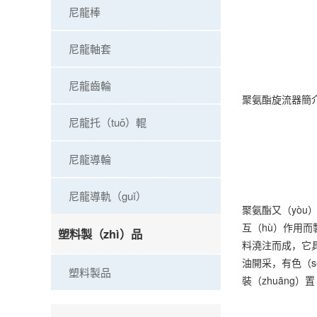
尼龍棒
尼龍軸套
尼龍齒輪
聚氨酯旋流器簡
尼龍托（tuō）輥
尼龍導輪
尼龍導軌（guǐ）
聚氨酯又（yòu
互（hù）作用而製
塑料製（zhì）品
料澆注而成，它具
油開采，有色（
塑料製品
裝（zhuāng