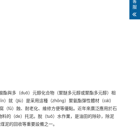
客
服
異氰酸酯與多（duō）元醇化合物（聚醚多元醇或聚酯多元醇）相
n）就（jiù）是采用這種（zhǒng）聚氨酯彈性體材（cái）
、耐腐（fǔ）蝕、耐老化、維修方便等優點。近年來廣泛應用於石
料的（de）托泥。脫（tuō）水作業，是油田的除砂，除泥
理和煤泥的回收等重要設備之一。