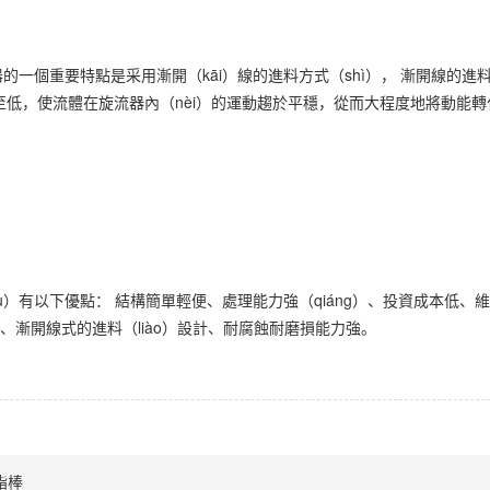
器的一個重要特點是采用漸開（kāi）線的進料方式（shì）， 漸開線的進
低，使流體在旋流器內（nèi）的運動趨於平穩，從而大程度地將動能轉化為
ù）有以下優點： 結構簡單輕便、處理能力強（qiáng）、投資成本低、
n）、漸開線式的進料（liào）設計、耐腐蝕耐磨損能力強。
酯棒