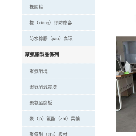
橡膠輪
橡（xiàng）膠防塵套
防水橡膠（jiāo）套環
聚氨酯製品係列
聚氨酯塊
聚氨酯減震塊
聚氨酯篩板
聚（jù）氨酯（zhǐ）葉輪
聚氨酯（zhǐ）板材