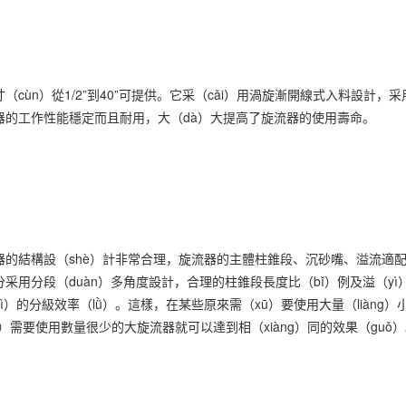
（cùn）從1/2”到40”可提供。它采（cǎi）用渦旋漸開線式入料設計
器的工作性能穩定而且耐用，大（dà）大提高了旋流器的使用壽命。
流器的結構設（shè）計非常合理，旋流器的主體柱錐段、沉砂嘴、溢流適配（
采用分段（duàn）多角度設計，合理的柱錐段長度比（bǐ）例及溢（yì）
（qì）的分級效率（lǜ）。這樣，在某些原來需（xū）要使用大量（liàng
ī）需要使用數量很少的大旋流器就可以達到相（xiàng）同的效果（guǒ