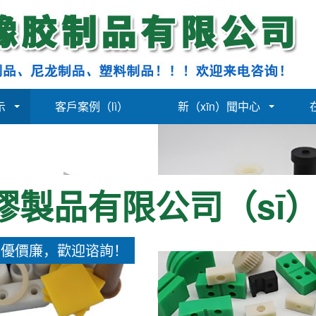
示
客戶案例（lì）
新（xīn）聞中心
膠製品有限公司（sī
質優價廉，歡迎谘詢！