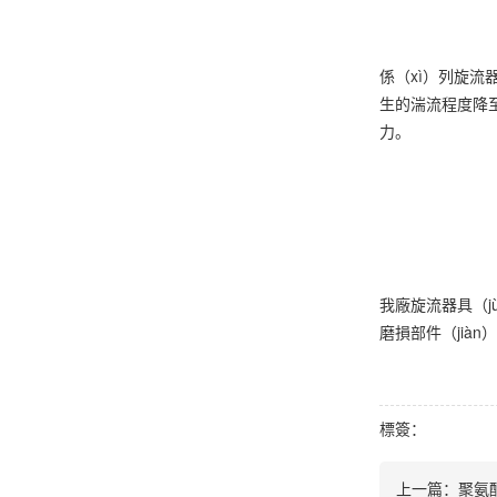
係（xì）列旋流
生的湍流程度降至
力。
我廠旋流器具（j
磨損部件（jià
標簽：
上一篇：
聚氨