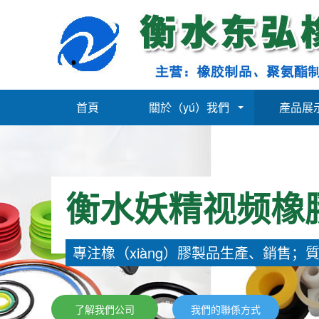
首頁
關於（yú）我們
產品展
衡水妖精视频橡
專注橡（xiàng）膠製品生產、銷售；
了解我們公司
我們的聯係方式