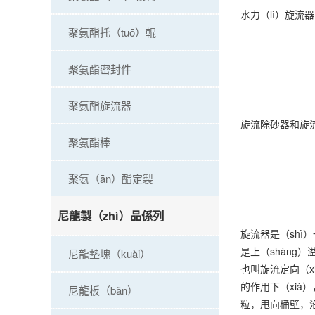
水力（lì）旋流器
聚氨酯托（tuō）輥
聚氨酯密封件
聚氨酯旋流器
旋流除砂器和旋
聚氨酯棒
聚氨（ān）酯定製
尼龍製（zhì）品係列
旋流器是（sh
是上（shàng
尼龍墊塊（kuài）
也叫旋流定向（x
的作用下（xià
尼龍板（bǎn）
粒，甩向桶壁，沿