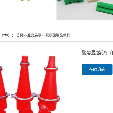
（zhì）：
首頁
>>
產品展示
>>
聚氨酯製品係列
聚氨酯旋流（l
在線谘詢