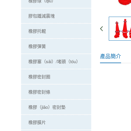
橡膠球（qiú）
膠包鐵減震塊
橡膠托輥
橡膠彈簧
產品簡介
橡膠塞（sāi）/堵頭（tóu）
橡膠密封圈
橡膠密封條
橡膠（jiāo）密封墊
橡膠膜片