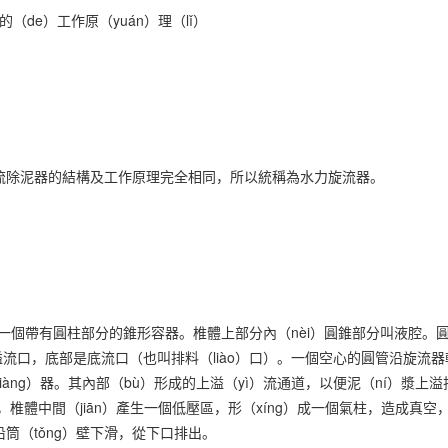
的（de）工作原（yuán）理（lǐ）
流除泥器的結構及工作原理完全相同，所以統稱為水力旋流器。
ì）一個帶有圓柱部分的錐形容器。椎體上部分內（nèi）圓錐部分叫液腔
）溢流口，底部是底流口（也叫排料（liào）口）。一個空心的圓管沿旋流
iàng）器。其內部（bù）形成的上溢（yì）流通道，以便泥（ní）漿
），椎體中間（jiān）產生一個低壓區，形（xíng）成一個氣柱，造成真空
筒（tǒng）壁下滑，從下口排出。