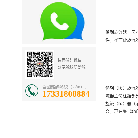
係列旋流器，尺寸
件，從而使旋流
掃碼關注微信
公眾號較新動態
全國谘詢熱線（xiàn）：
係列（liè）旋
17331808884
流器主體柱錐部分
旋流（liú）器
合，現在隻（zh