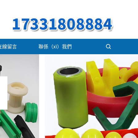
在線留言
聯係（xì）我們
）