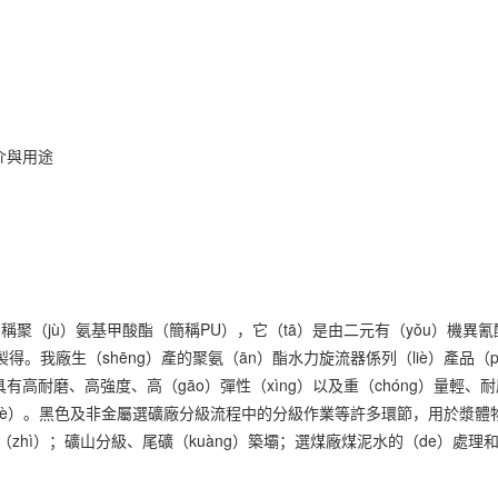
介與用途
）稱聚（jù）氨基甲酸酯（簡稱PU），它（tā）是由二元有（yǒu）機
得。我廠生（shēng）產的聚氨（ān）酯水力旋流器係列（liè）產品（pǐ
有高耐磨、高強度、高（gāo）彈性（xìng）以及重（chóng）量輕
sè）。黑色及非金屬選礦廠分級流程中的分級作業等許多環節，用於漿體物
）置（zhì）；礦山分級、尾礦（kuàng）築壩；選煤廠煤泥水的（de）處