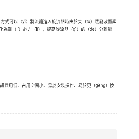
料方式可以（yǐ）將流體進入旋流器時由於突（tū）然發散而產
離（lí）心力（lì），提高旋流器（qì）的（de）分離能
維護費用低、占用空間小、易於安裝操作、易於更（gèng）換