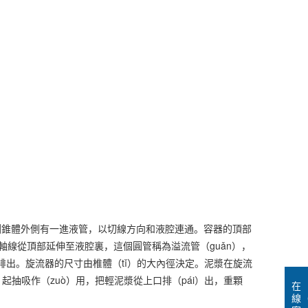
。圓錐體外側有一進液管，以切線方向和液腔連通。容器的頂部
器軸線從頂部延伸至液腔裏，這個圓管稱為溢流管（guǎn），
上溢排出。旋流器的尺寸由椎體（tǐ）的大內徑決定。泥漿在旋流
，起抽吸作（zuò）用，把輕泥漿從上口排（pái）出，重顆
在
線（