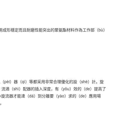
，采用成形穩定而且耐磨性能突出的聚氨酯材料作為工作部（bù）
pèi）器（qì）等都采用非常合理優化的設（shè）計。旋
流適（shì）配器的插入深度，有（yǒu）效的（de）提高了
）小旋流器才能達（dá）到分離要（yào）求的（de）應用場
）。