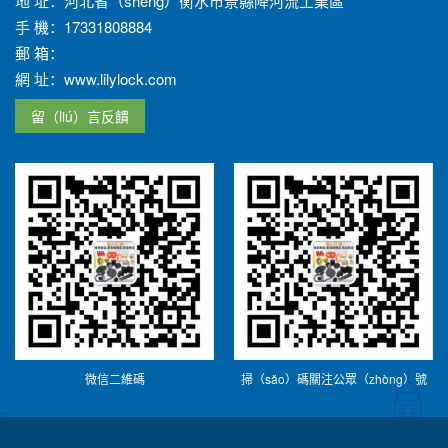
地 址：河北省（shěng）衡水市景縣降河流工業區
手 機：17331808884
郵 箱：
網 址：www.lilylock.com
留（liú）言反饋
微信二維碼
掃（sǎo）碼關注公眾（zhòng）號