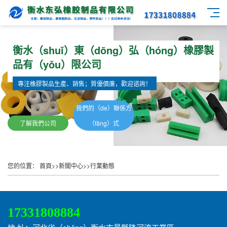
衡水（shuǐ）東（dōng）弘（hóng）橡膠製
品有（yǒu）限公司
專注橡膠製品生產、銷售；質優價廉，歡迎谘詢！
我們的（de）聯係方
了解我們公司
（fāng）式
您的位置：
首頁
>>
新聞中心
>>
行業動態
17331808884