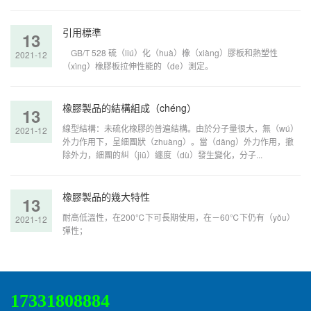
引用標準
13
GB/T 528 硫（liú）化（huà）橡（xiàng）膠板和熱塑性
2021-12
（xìng）橡膠板拉伸性能的（de）測定。
橡膠製品的結構組成（chéng）
13
線型結構：未硫化橡膠的普遍結構。由於分子量很大，無（wú）
2021-12
外力作用下，呈細團狀（zhuàng）。當（dāng）外力作用，撤
除外力，細團的糾（jiū）纏度（dù）發生變化，分子...
橡膠製品的幾大特性
13
耐高低溫性，在200℃下可長期使用，在－60℃下仍有（yǒu）
2021-12
彈性；
17331808884