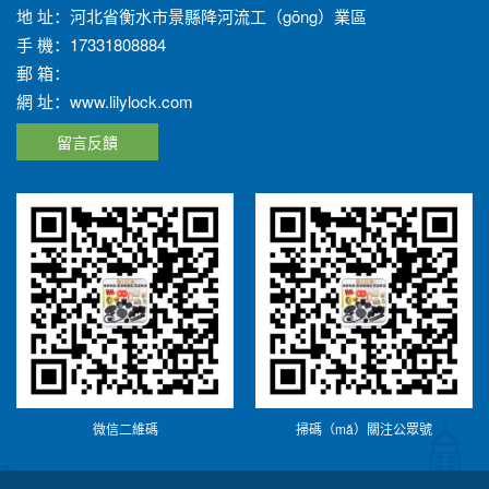
地 址：河北省衡水市景縣降河流工（gōng）業區
手 機：17331808884
郵 箱：
網 址：www.lilylock.com
留言反饋
微信二維碼
掃碼（mǎ）關注公眾號