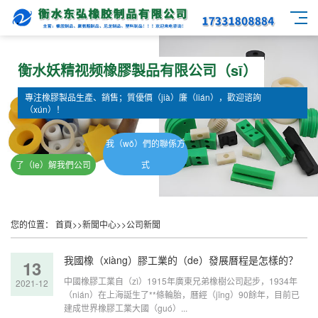
衡水妖精视频橡膠製品有限公司（sī）
專注橡膠製品生產、銷售；質優價（jià）廉（lián），歡迎谘詢
（xún）！
我（wǒ）們的聯係方
了（le）解我們公司
式
您的位置：
首頁
>>
新聞中心
>>
公司新聞
我國橡（xiàng）膠工業的（de）發展曆程是怎樣的？
13
中國橡膠工業自（zì）1915年廣東兄弟橡樹公司起步，1934年
2021-12
（nián）在上海誕生了**條輪胎，曆經（jīng）90餘年，目前已
建成世界橡膠工業大國（guó）...